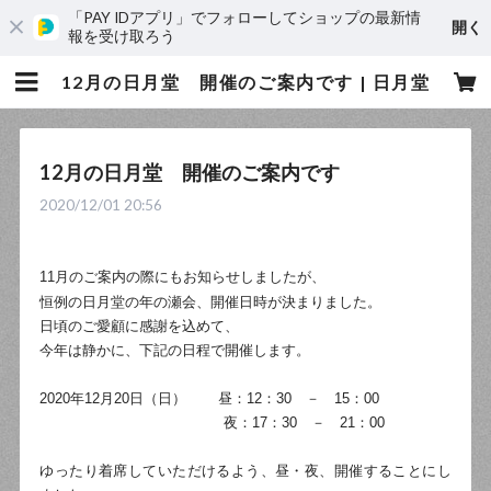
「PAY IDアプリ」でフォローしてショップの最新情
開く
報を受け取ろう
12月の日月堂 開催のご案内です | 日月堂
12月の日月堂 開催のご案内です
2020/12/01 20:56
11月のご案内の際にもお知らせしましたが、
恒例の日月堂の年の瀬会、開催日時が決まりました。
日頃のご愛顧に感謝を込めて、
今年は静かに、下記の日程で開催します。
2020
年
12
月
20
日（日）
昼：
12
：
30
－
15
：
00
夜：
17
：
30
－
21
：
00
ゆったり着席していただけるよう、昼・夜、開催することにし