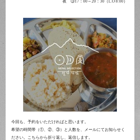
夜 ③
17
：
00
～
20
：
30（L.O 8:00）
今回も、予約をいただければと思います。
希望の時間帯（①、②、③）と人数を、メールにてお知らせく
ださい。こちらから折り返し、返信します。