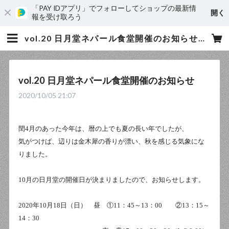
「PAY IDアプリ」でフォローしてショップの最新情
開く
報を受け取ろう
vol.20 日月堂ネパール食堂開催のお知らせ | 日月堂
vol.20 日月堂ネパール食堂開催のお知らせ
2020/10/05 21:07
閏
4
月のあった今年は、暦の上でも夏の長い年でしたが、
気がつけば、辺りは金木犀の香りが漂い、秋を感じる気象にな
りました。
10
月の日月堂の開催日が決まりましたので、お知らせします。
2020
年
10
月
18
日（日） 昼 ①
11
：
45
～
13
：
00
②
13
：
15
～
14
：
30