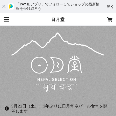
「PAY IDアプリ」でフォローしてショップの最新情
開く
報を受け取ろう
日月堂
3月22日（土） 3年ぶりに日月堂ネパール食堂を開
催します